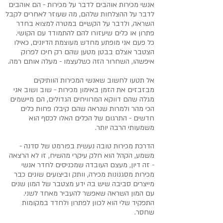
אנשי מכירות אוהבים לדבר על מכירות - הם אוהבים
לדבר על ההצלחות שלהם, מה שעוזר לאחרים לקבל
השראה, ולדבר על הקשיים במטרה למצוא בחדר
פתרון או כלים שיעזורו להם להתמודד עם הקושי.
כל פעם אני מופתע מחדש מעוצמת הדיונים, כאילו
הצטבר אצלם בבטן מטען שהם רק חיכו לפרוק
איפשהו, השחרור הזה כשלעצמו - מעלה אותם רמה.
אל תטעו לחשוב שאנשי המכירות הוותיקים
מבזבזים את הזמן באימון מכירות - שוב ושוב אני
מגלה שהם דווקא המרוויחים הגדולים, הם מיישמים
הכי מהר ולמרות שנראה שהם קיבלו פחות כלים
חדשים - התרגום של הכלים האלו לכסף הוא
משמעותי הרבה יותר.
הדרכת מכירות טובה נעשית בפורמט של סדנה -
משמע, הקהל הוא חלק עיקרי מהשיח, זו לא הרצאה
- זה דיון, מעצם העובדה שמכניסים לחדר אנשי
מכירות מסגנונות מכירה, וותק וביצועים שונים כבר
מייצרים סביבה שיש בה ידע מצטבר של המון שנים
עם המון השראה שאפשר להעביר מאחד לשני.
התפקיד שלי הוא לכוון לפתרון ולחדד במקומות
שחסר.